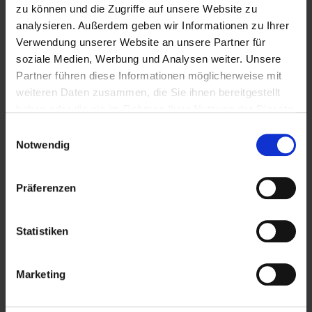
zu können und die Zugriffe auf unsere Website zu
analysieren. Außerdem geben wir Informationen zu Ihrer
Verwendung unserer Website an unsere Partner für
soziale Medien, Werbung und Analysen weiter. Unsere
Schmackhaftes aus der Steiermark
Partner führen diese Informationen möglicherweise mit
weiteren Daten zusammen, die Sie ihnen bereitgestellt
Schokolade
haben oder die sie im Rahmen Ihrer Nutzung der Dienste
von der Bohne zur Tafel
gesammelt haben.
E
Notwendig
Zotter steht für biozertifizierte Qualität, die fair hergestellt wird.
i
Die Produktvielfalt ist beeindruckend: Von den klassischen
n
Sorten, wie Milchschoko-Mousse oder Amarena-Kirsch gibt es
w
äußerst außergewöhnliche Varianten wie Bierschokolade, Cola-
Präferenzen
i
Popcorn oder Whisky-Bacon.
Bei unserem
Shop in Lockenhaus
werden regelmäßig
l
Produktvarianten ausgewechselt, um immer am Puls der Zeit zu
l
Statistiken
bleiben.
i
g
Marketing
u
n