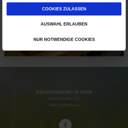
g
s
COOKIES ZULASSEN
a
u
AUSWAHL ERLAUBEN
s
w
NUR NOTWENDIGE COOKIES
a
h
l
Gänseblümchen & mehr
Hauptstraße 12a
7442 Lockenhaus