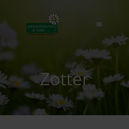
🏠
FLORISTIK
BIO-LADEN
GALERIE
Zotter
ÜBER UNS
NEWS
KONTAKT