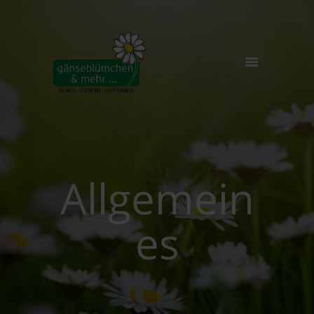
🏠
FLORISTIK
BIO-LADEN
GALERIE
Allgemein
ÜBER UNS
NEWS
es
KONTAKT