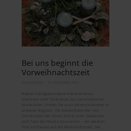
Bei uns beginnt die
Vorweihnachtszeit
ALLGEMEINES
16. NOVEMBER 2022
Neben handgebundene Adventkränze,
Gestecke oder Türkränze aus verschiedenen
Materialien, finden Sie auch Adventkalender in
unseren Regalen. Ob Adventkalender mit
Schokolade der Firma Zotter oder Gewürzen
und Tees der Marke Sonnentor – wir wecken
Ihre Vorfreude auf die Weihnachtszeit. Sie