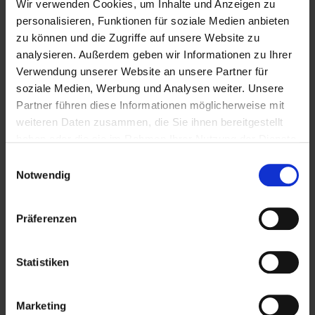
Wir verwenden Cookies, um Inhalte und Anzeigen zu
personalisieren, Funktionen für soziale Medien anbieten
zu können und die Zugriffe auf unsere Website zu
analysieren. Außerdem geben wir Informationen zu Ihrer
Verwendung unserer Website an unsere Partner für
soziale Medien, Werbung und Analysen weiter. Unsere
Grabschmuck für
Partner führen diese Informationen möglicherweise mit
weiteren Daten zusammen, die Sie ihnen bereitgestellt
Allerheiligen
haben oder die sie im Rahmen Ihrer Nutzung der Dienste
gesammelt haben.
ALLGEMEINES
17. OKTOBER 2023
E
Notwendig
i
Schon langsam ist es so weit: Die Hektik
n
verschwindet allmählich aus unserem Alltag,
die Nächte werden länger und Ruhe kehrt ein.
w
Präferenzen
Im Herbst, speziell zu Allerheiligen und
i
Allerseelen, werden die Gräber der
l
Verstorbenen herausgeputzt und für die kalte
l
Statistiken
Jahreszeit gerüstet. Die Zeiten von
beschmückten Friedhöfen sind aber noch lang
i
nicht vorbei – auch im Herbst strahlen die
g
burgenländischen Gräber um…
Marketing
u