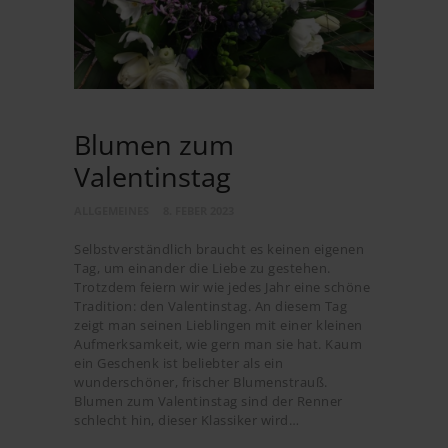
Blumen zum
Valentinstag
ALLGEMEINES
8. FEBER 2023
Selbstverständlich braucht es keinen eigenen
Tag, um einander die Liebe zu gestehen.
Trotzdem feiern wir wie jedes Jahr eine schöne
Tradition: den Valentinstag. An diesem Tag
zeigt man seinen Lieblingen mit einer kleinen
Aufmerksamkeit, wie gern man sie hat. Kaum
ein Geschenk ist beliebter als ein
wunderschöner, frischer Blumenstrauß.
Blumen zum Valentinstag sind der Renner
schlecht hin, dieser Klassiker wird…