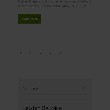
haben Fragen oder wollen etwas vorbestellen?
Kontaktieren Sie uns unter +43 2616 20021!
READ MORE
Seitennummerierung
PAGE
1
>
PAGE
2
PAGE
3
der
Beiträge
Suchen
nach:
Letzten Beiträge