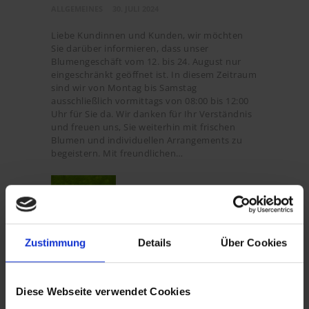
ALLGEMEINES
30. JULI 2024
Liebe Kundinnen und Kunden, wir möchten
Sie darüber informieren, dass unser
Blumengeschäft vom 12. bis 24. August nur
eingeschränkt geöffnet ist. In diesem Zeitraum
sind wir von Montag bis Samstag
ausschließlich vormittags von 08:00 bis 12:00
Uhr für Sie da. Wir danken für Ihr Verständnis
und freuen uns, Sie weiterhin mit frischen
Blumen und individuellen Arrangements zu
begeistern. Mit freundlichen…
READ MORE
Zustimmung
Details
Über Cookies
Diese Webseite verwendet Cookies