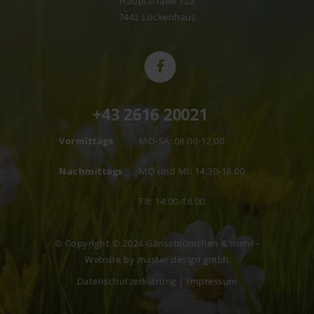
Hauptstraße 12a
7442 Lockenhaus
+43 2616 20021
Vormittags
MO-SA: 08.00-12.00
Nachmittags
MO und MI: 14.30-18.00
FR: 14.00-18.00
© Copyright © 2024 Gänseblümchen & mehr -
Website by
master design gmbh
Datenschutzerklärung
|
Impressum